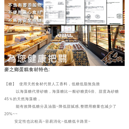
麥之鄉蛋糕食材特色:
【糖】 使用天然食材代替人工香料，低糖低脂無負擔
以海藻糖代替砂糖，海藻糖比一般砂糖貴6倍、甜度為砂糖
45％的天然海藻糖，
能有效降低糖分及油脂~降低甜膩感,整體用糖量也減少了
20%~~
安定性也比較高~容易消化~低糖低卡路里~