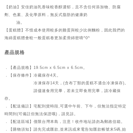
【奶油】安佳奶油乳香味較香醇濃郁，且不含任何添加物、防腐
劑、色素、及化學原料，無反式脂肪的健康奶
油。
【蛋糕體】不惜成本使用較多的雞蛋與較少比例麵粉，因此我們的
海綿蛋糕體會較一般蛋糕卷更加柔滑綿密唷^0^
產品規格
．【產品規格】19.5cm x 6.5cm x 6.5cm。
．【保存條件】冷藏保存4天。
冷凍保存14天，(含布丁類的蛋糕不適合冷凍保存)。
請儘速食用完畢，若未立即食用完畢，請冷藏保
存。
．【配送備註】宅配到貨時段,可選中午前、下午，但無法指定特定
時間到(可備註但無法保證哦)，請見諒。
．【配送區域】僅限台灣本島，注意！收件地址請勿為郵政信箱。
．【購物須知】請先完成匯款,並來訊或來電告知匯款帳號末5碼,始